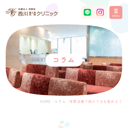
MENU
コラム
HOME
-
コラム
-
体質改善で授かり力を高めよう