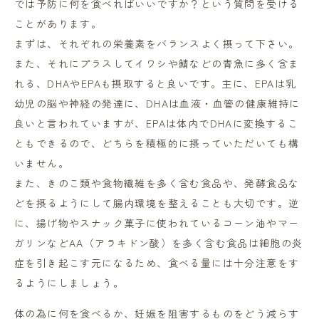
では予防に何を食べればいいですか？という質問を受ける
ことがあります。
まずは、それぞれの栄養素をバランスよく摂って下さい。
また、それにプラスしてイワシや鯖などの青魚に多く含ま
れる、DHAやEPAも摂取すると良いです。主に、EPAは乳
幼児の脳や神経の発達に、DHAは血液・血管の健康維持に
良いと言われていますが、EPAは体内でDHAに変換するこ
ともできるので、どちらを積極的に摂っていただいても構
いません。
また、きのこ類や食物繊維を多く含む食品や、発酵食品な
どを摂るようにして腸内環境を整えることも大切です。逆
に、揚げ物やスナック菓子に使われているコーン油やマー
ガリンなどAA（アラキドン酸）を多く含む食品は細胞の炎
症を引き起こす元になるため、食べる量には十分注意をす
るようにしましょう。
体の為に何を食べるか、妊娠を阻害するものをどう減らす