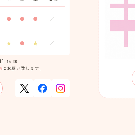
●
●
●
／
★
●
★
／
］15:30
内
にお願い致します。