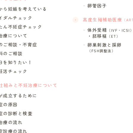
卵管因子
から妊娠を考えている
イダルチェック
高度生殖補助医療
（AR
たん不妊症チェック
体外受精
（IVF・ICSI
治療について
・胚移植
（ET）
のご相談・不育症
卵巣刺激と採卵
（FSH調整法）
科のご相談
日を知りたい！
妊活チェック
仕組みと不妊治療について
が成立するために
症の原因
症の診断と検査
治療の流れ
症診療の流れ