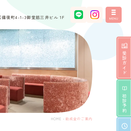
備後町4-1-3御堂筋三井ビル 1F
MENU
受診ガイド
初診予約
HOME
-
助成金のご案内