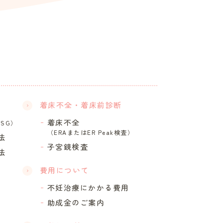
着床不全・着床前診断
着床不全
HSG）
（ERAまたはER Peak検査）
法
子宮鏡検査
法
費用について
不妊治療にかかる費用
助成金のご案内