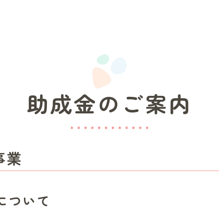
助成金のご案内
事業
について