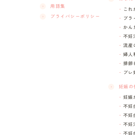
用語集
これ
プライバシーポリシー
ブラ
かん
不妊
流産
婦人
排卵
プレ
妊娠の
妊娠
不妊
不妊
不妊
不妊