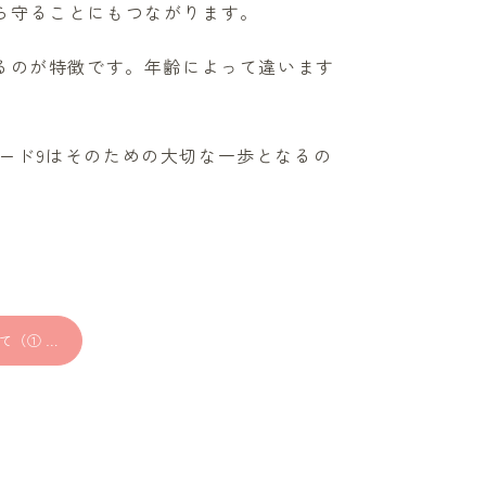
ら守ることにもつながります。
きるのが特徴です。年齢によって違います
ード9はそのための大切な一歩となるの
出生前診断について（① 受けるか受けないか）