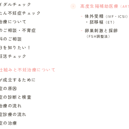
イダルチェック
高度生殖補助医療
（AR
たん不妊症チェック
体外受精
（IVF・ICSI
治療について
・胚移植
（ET）
のご相談・不育症
卵巣刺激と採卵
（FSH調整法）
科のご相談
日を知りたい！
妊活チェック
仕組みと不妊治療について
が成立するために
症の原因
症の診断と検査
治療の流れ
症診療の流れ
症の治療