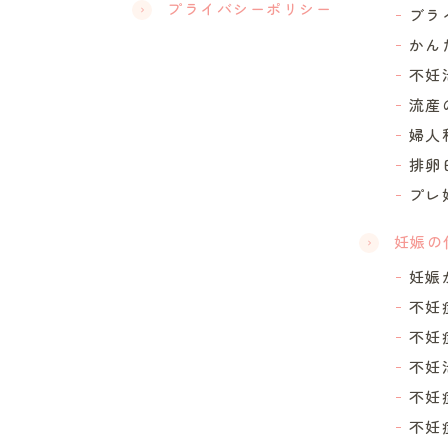
プライバシーポリシー
ブラ
かん
不妊
流産
婦人
排卵
プレ
妊娠の
妊娠
不妊
不妊
不妊
不妊
不妊