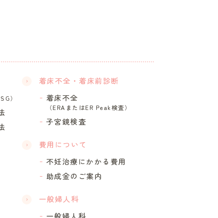
着床不全・着床前診断
着床不全
HSG）
（ERAまたはER Peak検査）
法
子宮鏡検査
法
費用について
不妊治療にかかる費用
助成金のご案内
一般婦人科
一般婦人科