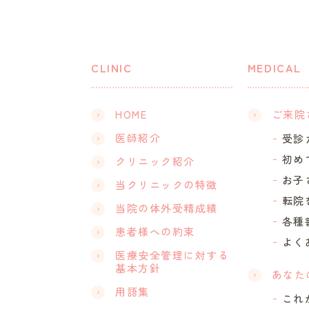
CLINIC
MEDICAL
HOME
ご来院
医師紹介
受診
初め
クリニック紹介
お子
当クリニックの特徴
転院
当院の体外受精成績
各種
患者様への約束
よく
医療安全管理に対する
基本方針
あなた
用語集
これ