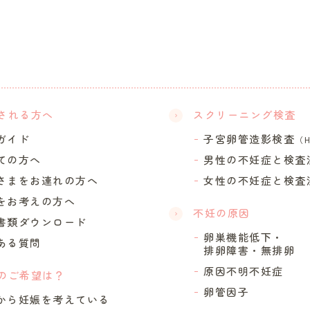
される方へ
スクリーニング検査
ガイド
子宮卵管造影検査
（
ての方へ
男性の不妊症と検査
さまをお連れの方へ
女性の不妊症と検査
をお考えの方へ
不妊の原因
書類ダウンロード
卵巣機能低下・
ある質問
排卵障害・無排卵
原因不明不妊症
のご希望は？
卵管因子
から妊娠を考えている