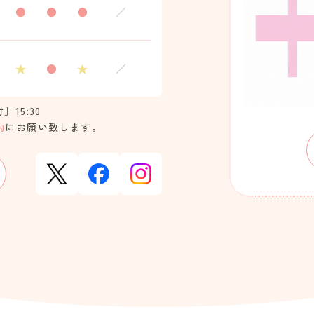
●
●
●
／
★
●
★
／
］15:30
内
にお願い致します。