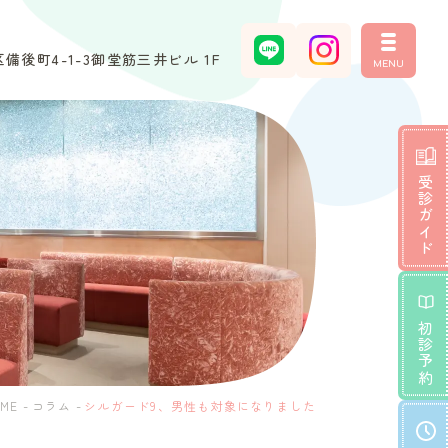
備後町4-1-3御堂筋三井ビル 1F
MENU
受診ガイド
初診予約
ME
-
コラム
-
シルガード9、男性も対象になりました